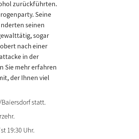
ohol zurückführten.
Drogenparty. Seine
änderten seinen
ewalttätig, sogar
obert nach einer
ttacke in der
 Sie mehr erfahren
t, der Ihnen viel
Baiersdorf statt.
rzehr.
st 19:30 Uhr.