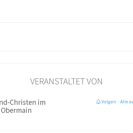
VERANSTALTET VON
nd-Christen im
Volgen
·
Alle 
r Obermain