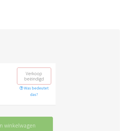
Verkoop
beëindigd
Was bedeutet
das?
In winkelwagen