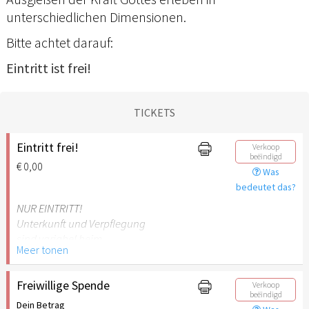
unterschiedlichen Dimensionen.
Bitte achtet darauf:
Eintritt ist frei!
TICKETS
Eintritt frei!
Verkoop
beëindigd
€ 0,00
Was
bedeutet das?
NUR EINTRITT!
Unterkunft und Verpflegung
sind variabel beim
Meer tonen
Tagungszentrum
Blaubeuren zu buchen!
Freiwillige Spende
Verkoop
beëindigd
Dein Betrag