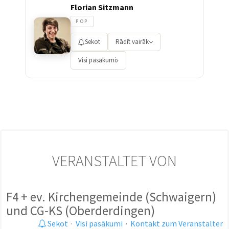
Florian Sitzmann
POP
Sekot
Rādīt vairāk
Visi pasākumi
VERANSTALTET VON
F4 + ev. Kirchengemeinde (Schwaigern)
und CG-KS (Oberderdingen)
Sekot
·
Visi pasākumi
·
Kontakt zum Veranstalter