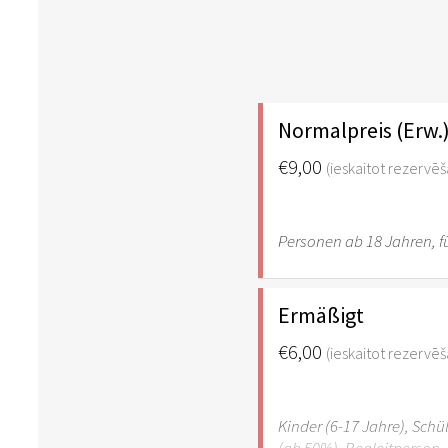
Normalpreis (Erw.
€9,00
(ieskaitot rezervē
Personen ab 18 Jahren, fü
Ermäßigt
€6,00
(ieskaitot rezervē
Kinder (6-17 Jahre), Sch
(ab 50%), Begleitperson. 