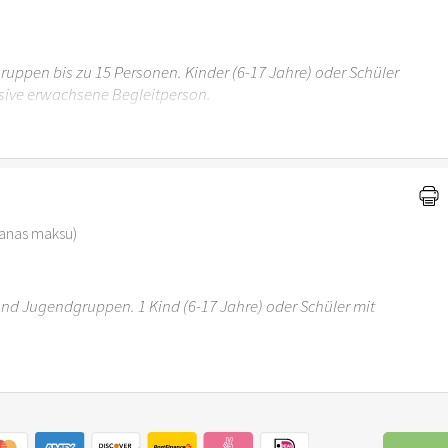
uppen bis zu 15 Personen. Kinder (6-17 Jahre) oder Schüler
sive erwachsene Begleitperson.
r 6 Jahren ist der Ostergarten Stuttgart nicht
šanas maksu)
 und Jugendgruppen. 1 Kind (6-17 Jahre) oder Schüler mit
r 6 Jahren ist der Ostergarten Stuttgart nicht