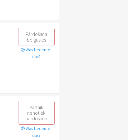
Pārdošana
beigusies
Was bedeutet
das?
Pašlaik
nenotiek
pārdošana
Was bedeutet
das?