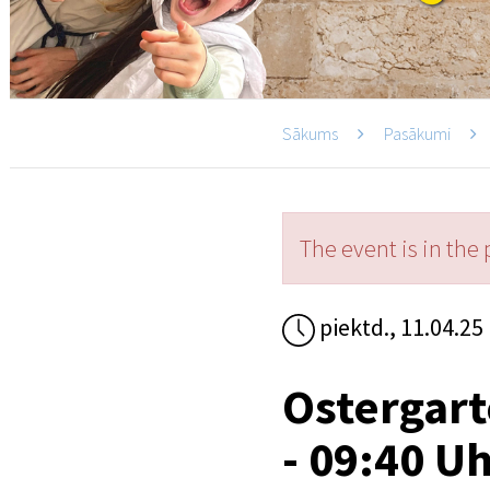
Sākums
Pasākumi
The event is in the 
piektd., 11.04.25
Ostergart
- 09:40 U