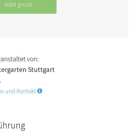
Ielikt grozā
anstaltet von:
tergarten Stuttgart
.
os und Kontakt
Führung