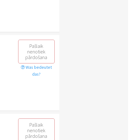
Pašlaik
nenotiek
pārdošana
Was bedeutet
das?
Pašlaik
nenotiek
pārdošana