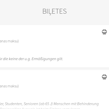
BIĻETES
)
šanas maksu)
r die keine der u.g. Ermäßigungen gilt.
šanas maksu)
üler, Studenten, Senioren (ab 65 J) Menschen mit Behinderung
Der jeweilige Ausweis ist beim Einlass vorzulegen.