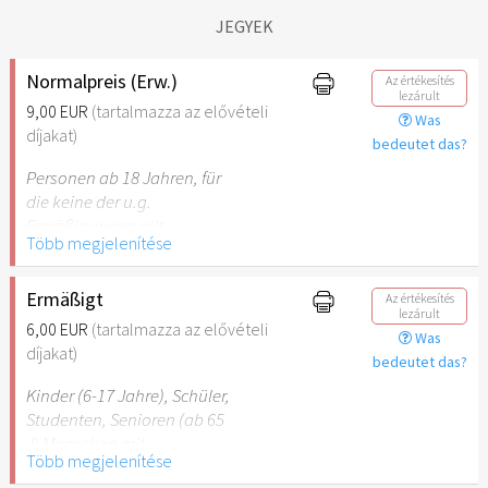
JEGYEK
Normalpreis (Erw.)
Az értékesítés
lezárult
9,00 EUR
(tartalmazza az elővételi
Was
díjakat)
bedeutet das?
Personen ab 18 Jahren, für
die keine der u.g.
Ermäßigungen gilt.
Több megjelenítése
Ermäßigt
Az értékesítés
lezárult
6,00 EUR
(tartalmazza az elővételi
Was
díjakat)
bedeutet das?
Kinder (6-17 Jahre), Schüler,
Studenten, Senioren (ab 65
J) Menschen mit
Több megjelenítése
Behinderung (ab 50%),