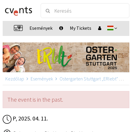
Események
My Tickets
Kezdőlap
Események
Ostergarten Stuttgart „ERlebt“
Oste
The event is in the past.
P, 2025. 04. 11.