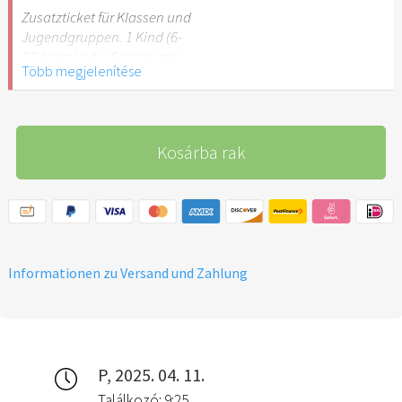
Stuttgart nicht
Zusatzticket für Klassen und
empfehlenswert.
Jugendgruppen. 1 Kind (6-
17 Jahre) oder Schüler mit
Több megjelenítése
Schülerausweis.
Hinweis: Für Kinder unter 6
Jahren ist der Ostergarten
Kosárba rak
Stuttgart nicht
empfehlenswert.
Informationen zu Versand und Zahlung
P, 2025. 04. 11.
Találkozó: 9:25