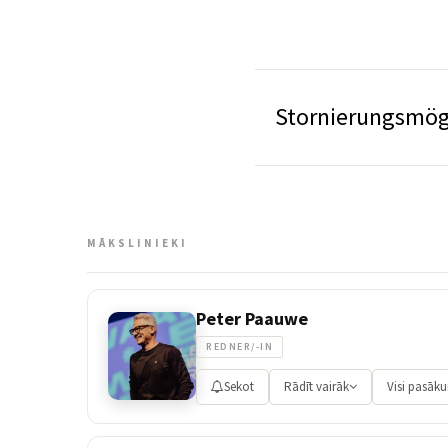
Stornierungsmög
MĀKSLINIEKI
Peter Paauwe
REDNER/-IN
Sekot
Rādīt vairāk
Visi pasāk