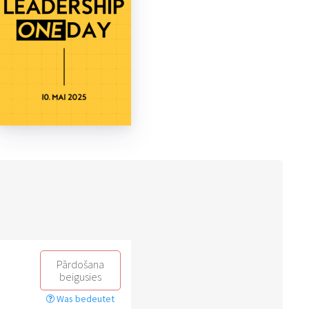
Pārdošana
beigusies
Was bedeutet