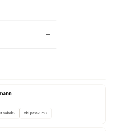
rmann
īt vairāk
Visi pasākumi