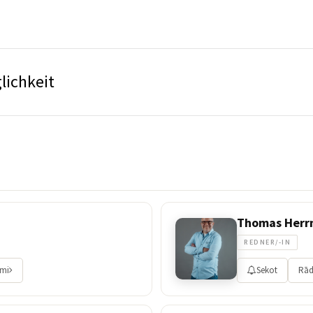
lichkeit
Thomas Her
REDNER/-IN
umi
Sekot
Rād