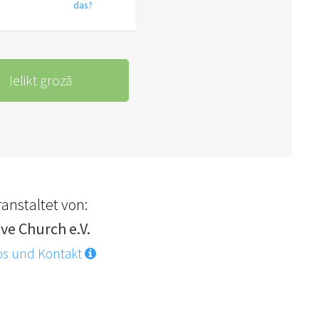
das?
Ielikt grozā
anstaltet von:
ve Church e.V.
os und Kontakt