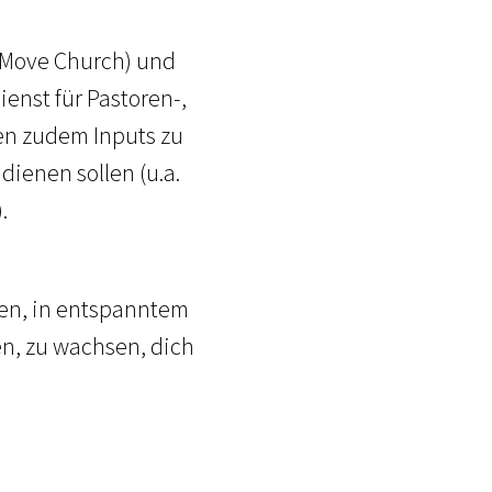
 (Move Church) und
enst für Pastoren-,
en zudem Inputs zu
ienen sollen (u.a.
).
ieten, in entspanntem
n, zu wachsen, dich