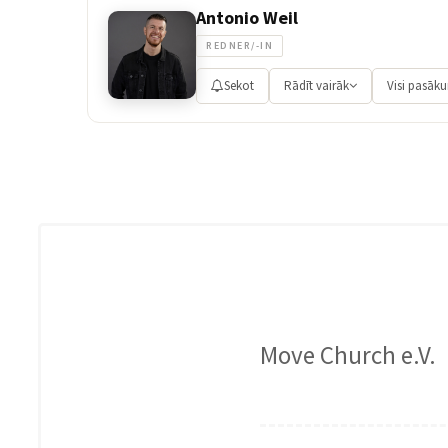
Antonio Weil
REDNER/-IN
Sekot
Rādīt vairāk
Visi pasāk
Move Church e.V.