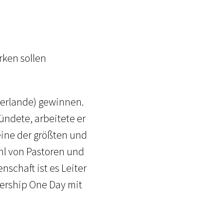
rken sollen
derlande) gewinnen.
ündete, arbeitete er
 eine der größten und
hl von Pastoren und
schaft ist es Leiter
ership One Day mit