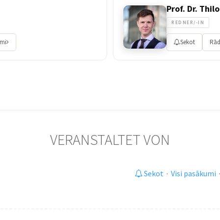
Prof. Dr. Thi
REDNER/-IN
umi
Sekot
Rād
VERANSTALTET VON
Sekot
·
Visi pasākumi