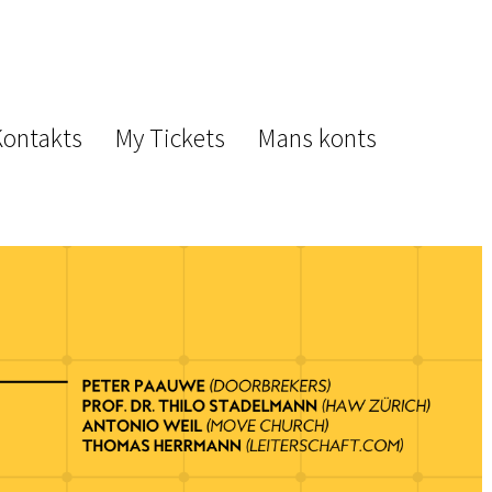
Kontakts
My Tickets
Mans konts