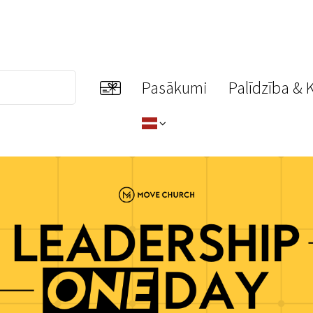
Pasākumi
Palīdzība & 