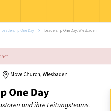
Leadership One Day
Leadership One Day, Wiesbaden
past.
Move Church, Wiesbaden
ip One Day
Pastoren und ihre Leitungsteams.