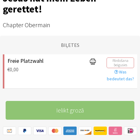
gerettet!
Chapter Obermain
BIĻETES
Freie Platzwahl
Pārdošana
beigusies
€0,00
Was
bedeutet das?
Ielikt grozā