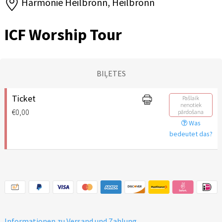
Harmonie Heilbronn, Heilbronn
ICF Worship Tour
BIĻETES
Ticket
Pašlaik
nenotiek
€0,00
pārdošana
Was
bedeutet das?
Informationen zu Versand und Zahlung