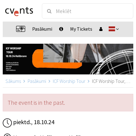
Pasākumi
My Tickets
Sākums
Pasākumi
ICF Worship Tour
ICF Worship Tour, Heilbronn
The event is in the past.
piektd., 18.10.24