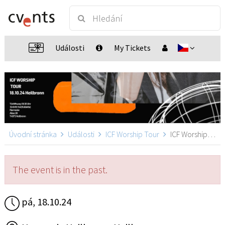
Události
My Tickets
Úvodní stránka
Události
ICF Worship Tour
ICF Worship Tour, Heilbronn
The event is in the past.
pá, 18.10.24