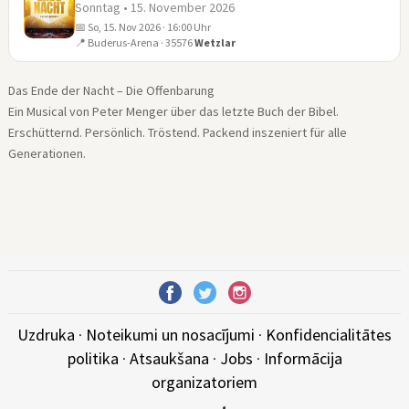
Sonntag • 15. November 2026
📅 So, 15. Nov 2026 · 16:00 Uhr
15
📍 Buderus-Arena · 35576
Wetzlar
NOV
Das Ende der Nacht – Die Offenbarung
Ein Musical von Peter Menger über das letzte Buch der Bibel.
Erschütternd. Persönlich. Tröstend. Packend inszeniert für alle
Generationen.
Uzdruka
·
Noteikumi un nosacījumi
·
Konfidencialitātes
politika
·
Atsaukšana
·
Jobs
·
Informācija
organizatoriem