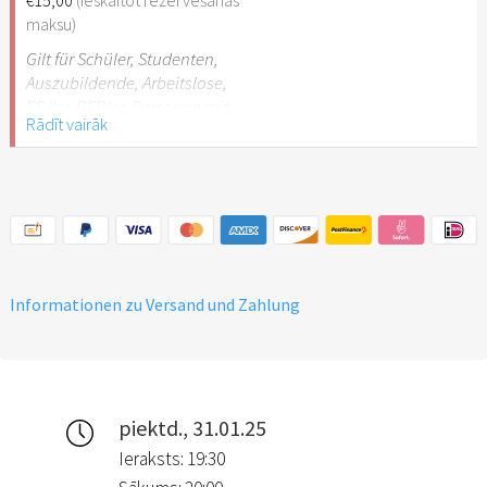
maksu)
Gilt für Schüler, Studenten,
Auszubildende, Arbeitslose,
FSJler, BFDler, Personen mit
Rādīt vairāk
Behinderungen
Informationen zu Versand und Zahlung
piektd., 31.01.25
Ieraksts: 19:30