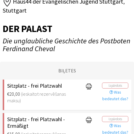
Haus44 der Evangelischen Jugend Stuttgart,
Stuttgart
DER PALAST
Die unglaubliche Geschichte des Postboten
Ferdinand Cheval
BIĻETES
Sitzplatz - frei Platzwahl
Izpārdots
Was
€20,00
(ieskaitot rezervēšanas
bedeutet das?
maksu)
Sitzplatz - frei Platzwahl -
Izpārdots
Ermäßigt
Was
bedeutet das?
€15,00
(ieskaitot rezervēšanas