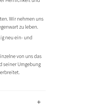
er Herrlichkeit und
eten. Wir nehmen uns
egenwart zu leben.
ig neu ein- und
inzelne von uns das
und seiner Umgebung
rbreitet.