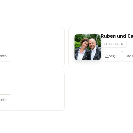
Ruben und C
REDNER/-IN
enti
Segui
Most
enti