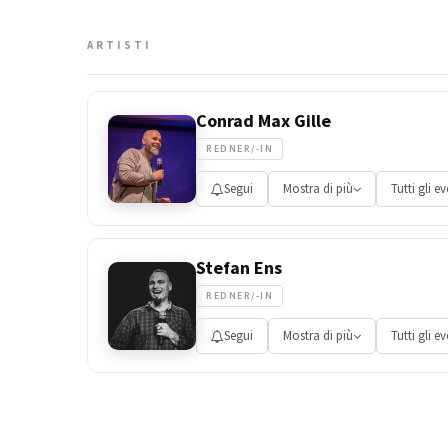
ARTISTI
Conrad Max Gille
REDNER/-IN
Segui
Mostra di più
Tutti gli ev
Stefan Ens
REDNER/-IN
Segui
Mostra di più
Tutti gli ev