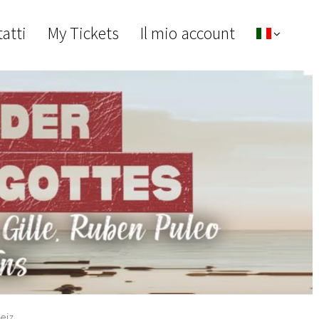
atti
My Tickets
Il mio account
eiz