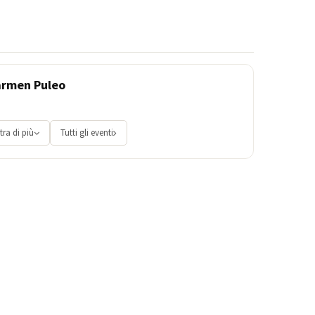
armen Puleo
ra di più
Tutti gli eventi