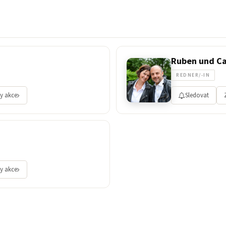
Ruben und C
REDNER/-IN
y akce
Sledovat
y akce