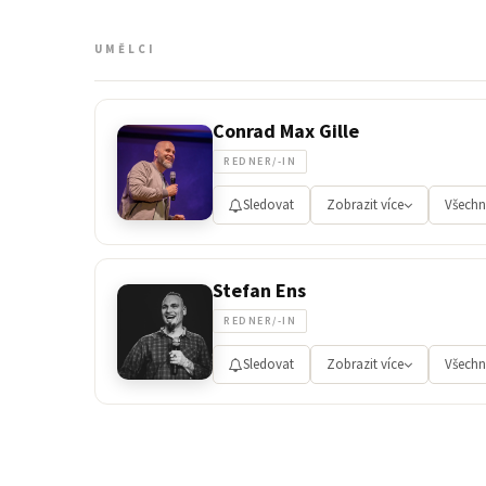
UMĚLCI
Conrad Max Gille
REDNER/-IN
Sledovat
Zobrazit více
Všechn
Stefan Ens
REDNER/-IN
Sledovat
Zobrazit více
Všechn