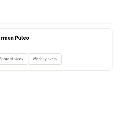
armen Puleo
Zobrazit více
Všechny akce