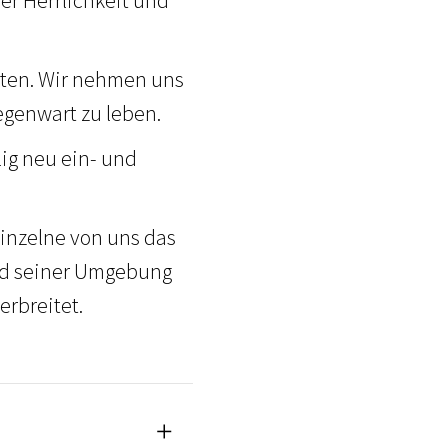
er Herrlichkeit und
eten. Wir nehmen uns
egenwart zu leben.
ig neu ein- und
inzelne von uns das
und seiner Umgebung
rbreitet.