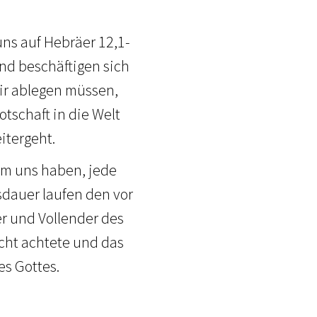
ns auf Hebräer 12,1-
und beschäftigen sich
ir ablegen müssen,
otschaft in die Welt
itergeht.
um uns haben, jede
sdauer laufen den vor
r und Vollender des
cht achtete und das
es Gottes.