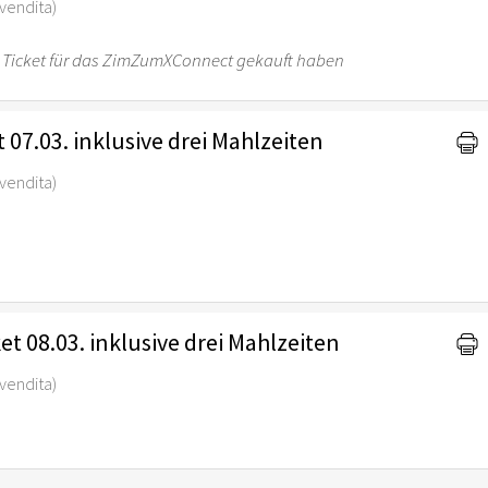
revendita)
 ein Ticket für das ZimZumXConnect gekauft haben
t 07.03. inklusive drei Mahlzeiten
revendita)
t 08.03. inklusive drei Mahlzeiten
revendita)