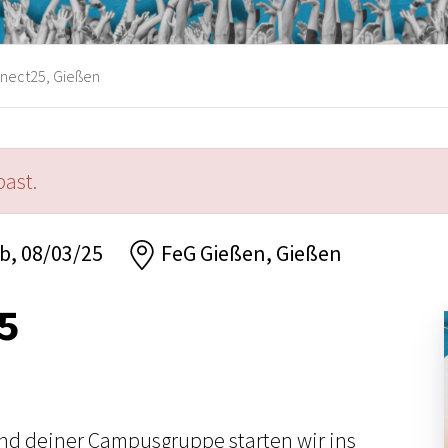
nect25, Gießen
past.
ab, 08/03/25
FeG Gießen, Gießen
5
nd deiner Campusgruppe starten wir ins