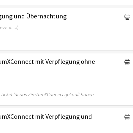
legung und Übernachtung
 prevendita)
umXConnect mit Verpflegung ohne
 ein Ticket für das ZimZumXConnect gekauft haben
umXConnect mit Verpflegung und