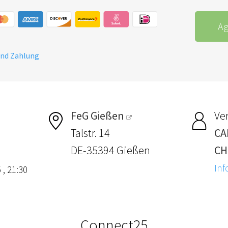
Ag
und Zahlung
FeG Gießen
Ver
Talstr. 14
CA
DE-35394 Gießen
CH
Inf
 , 21:30
Connect25