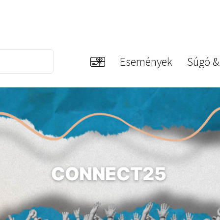
Események
Súgó &