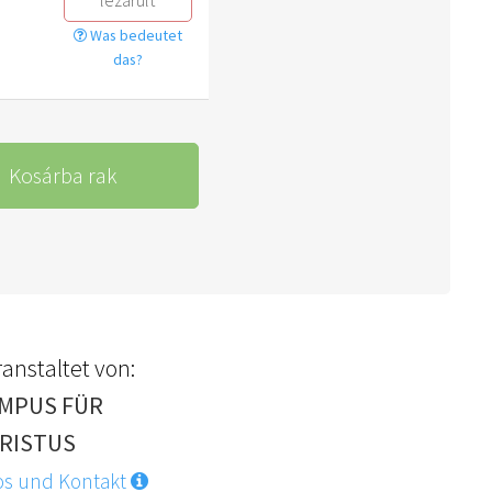
lezárult
Was bedeutet
das?
Kosárba rak
anstaltet von:
MPUS FÜR
RISTUS
os und Kontakt