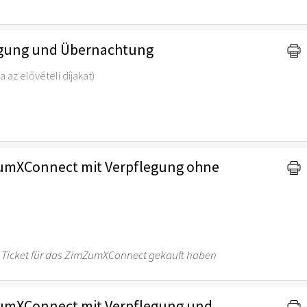
legung und Übernachtung
a az elővételi díjakat)
umXConnect mit Verpflegung ohne
 ein Ticket für das ZimZumXConnect gekauft haben
umXConnect mit Verpflegung und