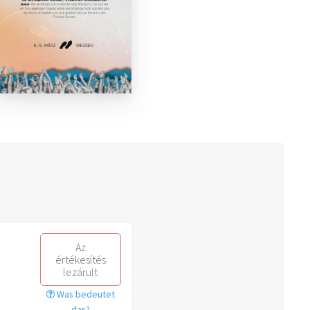
Az
értékesítés
lezárult
Was bedeutet
das?