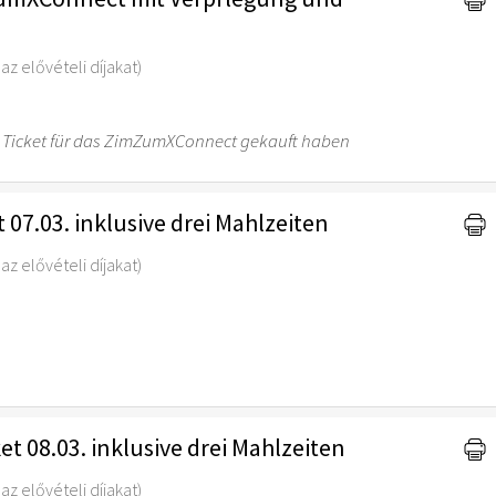
az elővételi díjakat)
 ein Ticket für das ZimZumXConnect gekauft haben
t 07.03. inklusive drei Mahlzeiten
az elővételi díjakat)
t 08.03. inklusive drei Mahlzeiten
az elővételi díjakat)