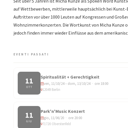
Seit über 5 Jahren ist Micha Kunze als Spoken Word Künst
auf Wettbewerben, mittlerweile hauptsächlich bei Kunst-E
Auftritten vor über 1000 Leuten auf Kongressen und Große
Wohnzimmerkonzerten. Die Wortkunst von Micha Kunze orien
jedoch finden immer wieder Einflüsse aus dem amerikanisc
EVENTI PASSATI
Spiritualität + Gerechtigkeit
11
ven, 11/10/24 – dom, 13/10/24 · ore 18:00
OTT
12049 Berlin
Park'n'Music Konzert
11
gio, 11/06/20 · ore 20:00
GIU
71720 Oberstenfeld