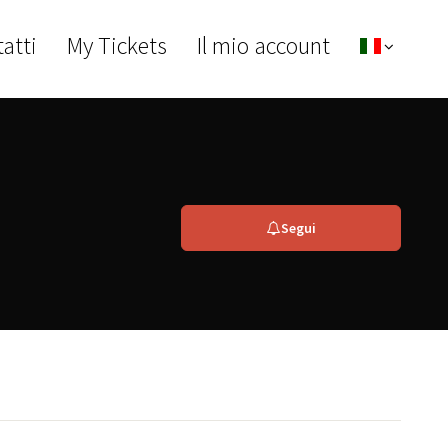
atti
My Tickets
Il mio account
Segui