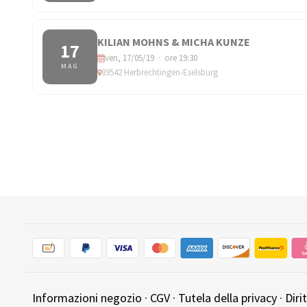
KILIAN MOHNS & MICHA KUNZE
17
ven, 17/05/19 · ore 19:30
MAG
89542 Herbrechtingen-Eselsburg
Informazioni negozio
·
CGV
·
Tutela della privacy
·
Diri