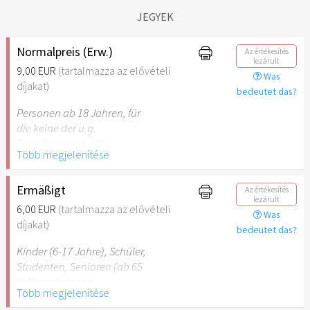
JEGYEK
Normalpreis (Erw.)
Az értékesítés
lezárult
9,00 EUR
(tartalmazza az elővételi
Was
díjakat)
bedeutet das?
Personen ab 18 Jahren, für
die keine der u.g.
Ermäßigungen gilt.
Több megjelenítése
Ermäßigt
Az értékesítés
lezárult
6,00 EUR
(tartalmazza az elővételi
Was
díjakat)
bedeutet das?
Kinder (6-17 Jahre), Schüler,
Studenten, Senioren (ab 65
J) Menschen mit
Több megjelenítése
Behinderung (ab 50%),