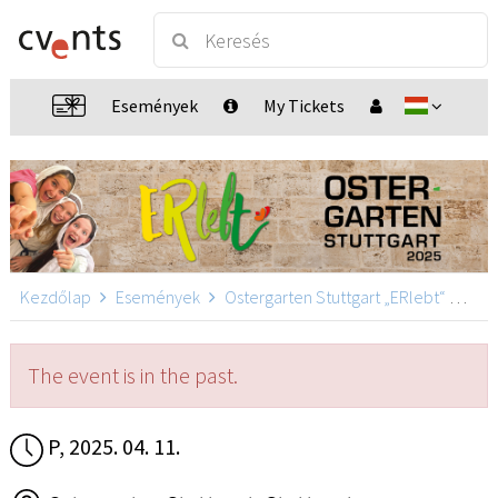
Események
My Tickets
Kezdőlap
Események
Ostergarten Stuttgart „ERlebt“
Oste
The event is in the past.
P, 2025. 04. 11.