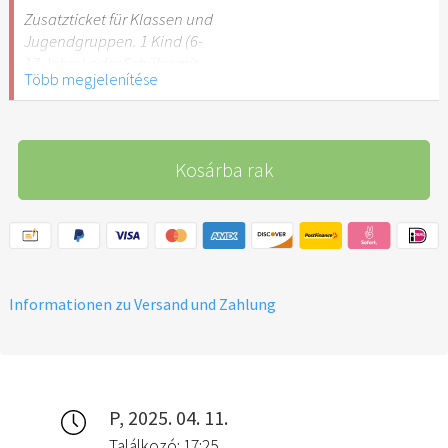
Stuttgart nicht
Zusatzticket für Klassen und
empfehlenswert.
Jugendgruppen. 1 Kind (6-
17 Jahre) oder Schüler mit
Több megjelenítése
Schülerausweis.
Hinweis: Für Kinder unter 6
Jahren ist der Ostergarten
Kosárba rak
Stuttgart nicht
empfehlenswert.
Informationen zu Versand und Zahlung
P, 2025. 04. 11.
Találkozó: 17:25