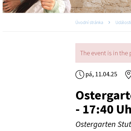
Úvodní stránka
Událost
The event is in the 
pá, 11.04.25
Ostergart
- 17:40 U
Ostergarten Stut