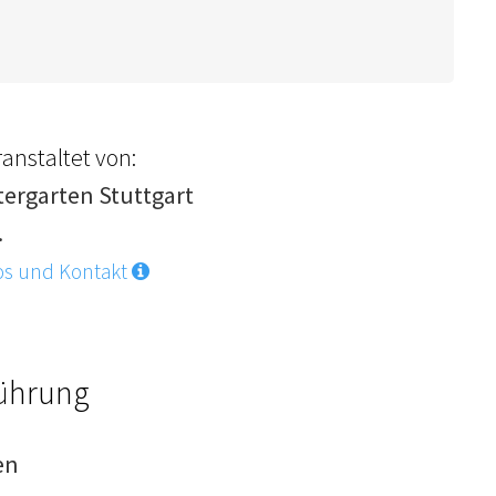
anstaltet von:
tergarten Stuttgart
.
os und Kontakt
Führung
en