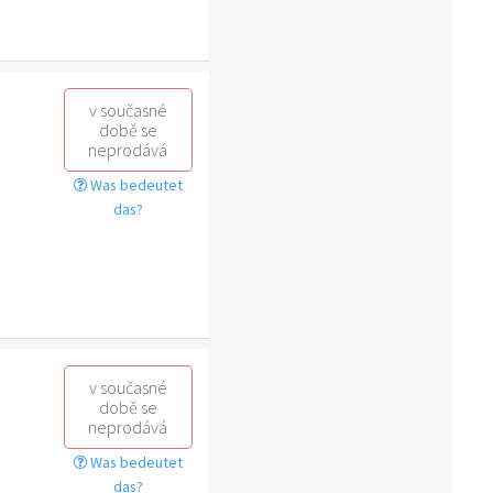
v současné
době se
neprodává
Was bedeutet
das?
v současné
době se
neprodává
Was bedeutet
das?