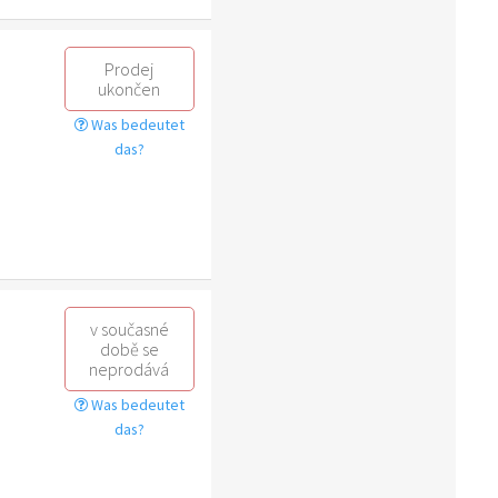
Prodej
ukončen
Was bedeutet
das?
v současné
době se
neprodává
Was bedeutet
das?