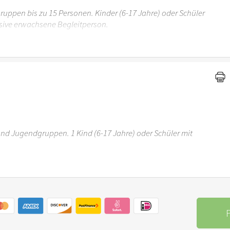
uppen bis zu 15 Personen. Kinder (6-17 Jahre) oder Schüler
sive erwachsene Begleitperson.
r 6 Jahren ist der Ostergarten Stuttgart nicht
 und Jugendgruppen. 1 Kind (6-17 Jahre) oder Schüler mit
r 6 Jahren ist der Ostergarten Stuttgart nicht
P