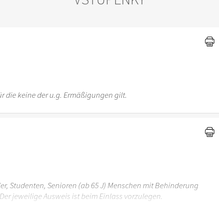
)
r die keine der u.g. Ermäßigungen gilt.
üler, Studenten, Senioren (ab 65 J) Menschen mit Behinderung
Der jeweilige Ausweis ist beim Einlass vorzulegen.
r 6 Jahren ist der Ostergarten Stuttgart nicht