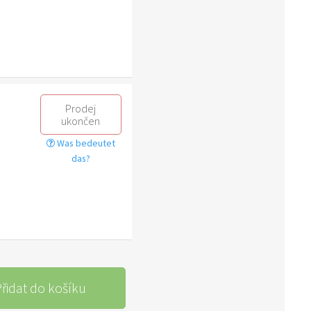
Prodej
ukončen
Was bedeutet
das?
řidat do košíku