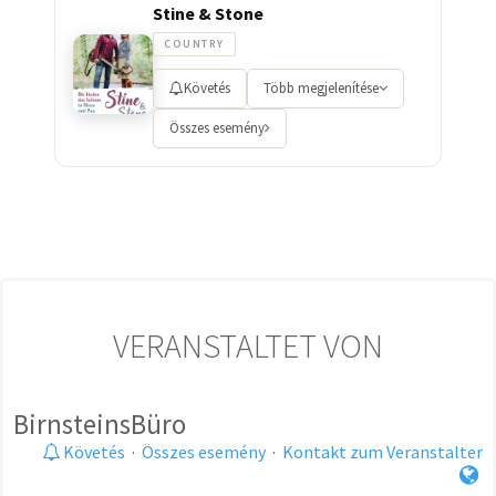
Stine & Stone
COUNTRY
Követés
Több megjelenítése
Összes esemény
VERANSTALTET VON
BirnsteinsBüro
Követés
·
Összes esemény
·
Kontakt zum Veranstalter