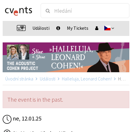
Události
My Tickets
Úvodní stránka
Události
Halleluja, Leonard Cohen!
Halleluja, Leonard Cohen!, Nürnberg
The event is in the past.
ne, 12.01.25