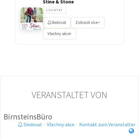
Stine & Stone
COUNTRY
Sledovat
Zobrazit více
Všechny akce
VERANSTALTET VON
BirnsteinsBüro
Sledovat
·
Všechny akce
·
Kontakt zum Veranstalter