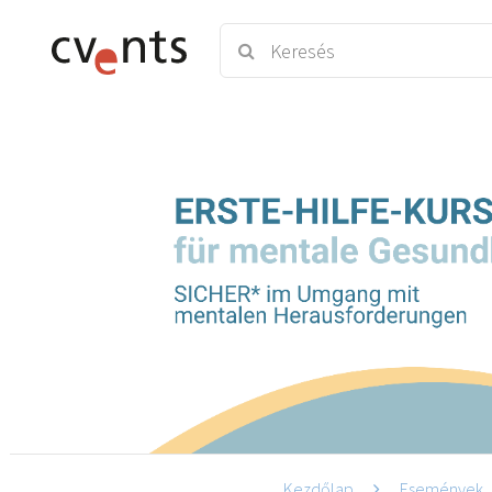
Kezdőlap
Események