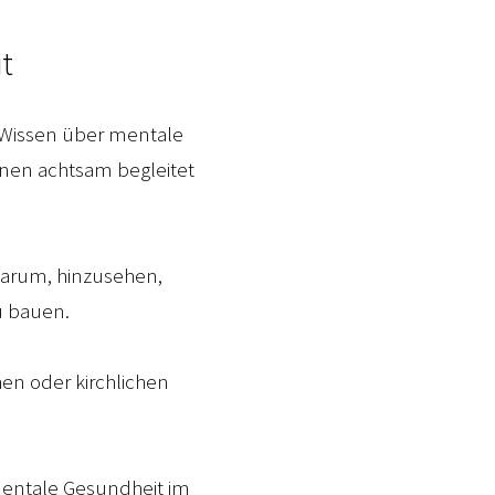
it
 Wissen über mentale
onen achtsam begleitet
 darum, hinzusehen,
u bauen.
hen oder kirchlichen
mentale Gesundheit im