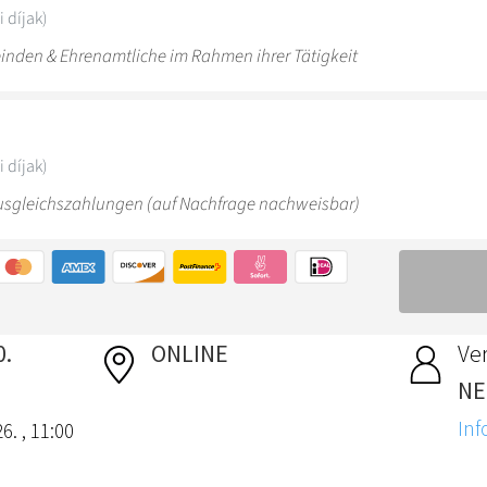
0.
ONLINE
Ver
NE
Inf
6. , 11:00