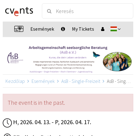
Események
My Tickets
Kezdőlap
Események
AsB - Single-Freizeit
AsB - Single-Freizeit, Karlsbad
The event is in the past.
H, 2026. 04. 13. - P, 2026. 04. 17.