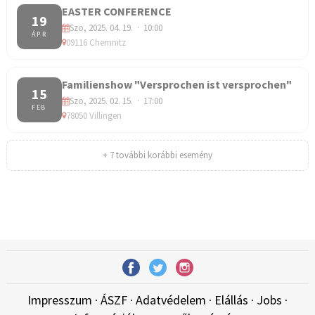
EASTER CONFERENCE
19
Szo, 2025. 04. 19. · 10:00
ÁPR
09116 Chemnitz
Familienshow "Versprochen ist versprochen"
15
Szo, 2025. 02. 15. · 17:00
FEB
78050 Villingen
+ 7 további korábbi esemény
Impresszum
·
ÁSZF
·
Adatvédelem
·
Elállás
·
Jobs
·