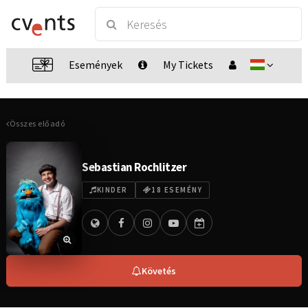
Események
My Tickets
Összes előadó
Sebastian Rochlitzer
KINDER
18 ESEMÉNY
Követés