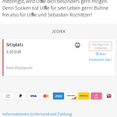
mitbringst, wird Ulﬁe dich besonders gern mögen.
Denn Socken isst Ulﬁe für sein Leben gern! Bühne
frei also für Ulﬁe und Sebastian Rochlitzer!
JEGYEK
Sitzplatz
jelenleg nincs
értékesítés
0,00 EUR
Was
bedeutet das?
freie Platzwahl
Informationen zu Versand und Zahlung