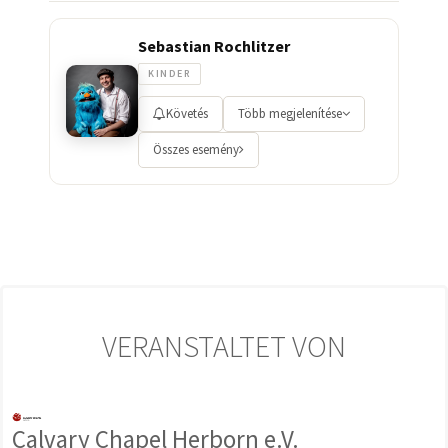
Sebastian Rochlitzer
KINDER
Követés
Több megjelenítése
Összes esemény
VERANSTALTET VON
Calvary Chapel Herborn e.V.