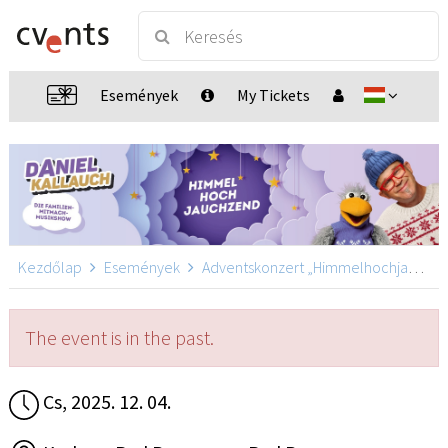
Események
My Tickets
Kezdőlap
Események
Adventskonzert „Himmelhochjauchzend“ mit Daniel Kallauch
The event is in the past.
Cs, 2025. 12. 04.