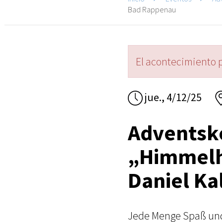
Bad Rappenau
El acontecimiento 
jue., 4/12/25
Adventsk
„Himmelh
Daniel Ka
Jede Menge Spaß und 