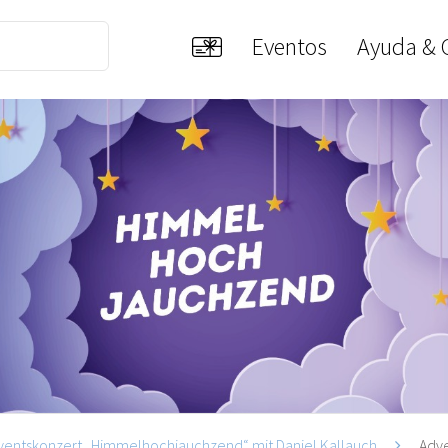
Eventos
Ayuda & 
ventskonzert „Himmelhochjauchzend“ mit Daniel Kallauch
Adve