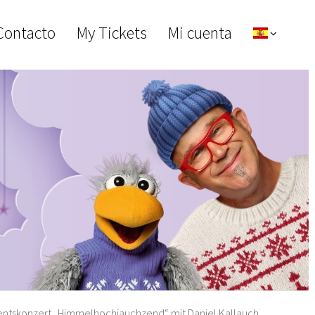
Contacto
My Tickets
Mi cuenta
ntskonzert „Himmelhochjauchzend“ mit Daniel Kallauch,