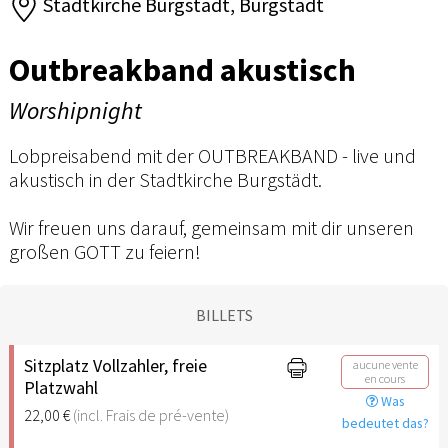
Stadtkirche Burgstädt, Burgstädt
Outbreakband akustisch
Worshipnight
Lobpreisabend mit der OUTBREAKBAND - live und
akustisch in der Stadtkirche Burgstädt.
Wir freuen uns darauf, gemeinsam mit dir unseren
großen GOTT zu feiern!
BILLETS
Sitzplatz Vollzahler, freie
aucune vente
en cours
Platzwahl
Was
22,00 €
(incl. Frais de pré-vente)
bedeutet das?