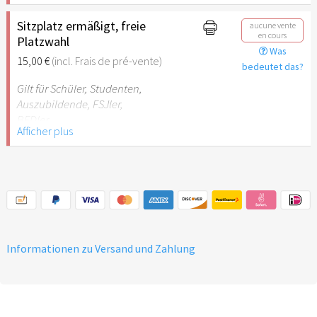
Sitzplatz ermäßigt, freie
aucune vente
en cours
Platzwahl
Was
15,00 €
(incl. Frais de pré-vente)
bedeutet das?
Gilt für Schüler, Studenten,
Auszubildende, FSJler,
BFDler
Afficher plus
Informationen zu Versand und Zahlung