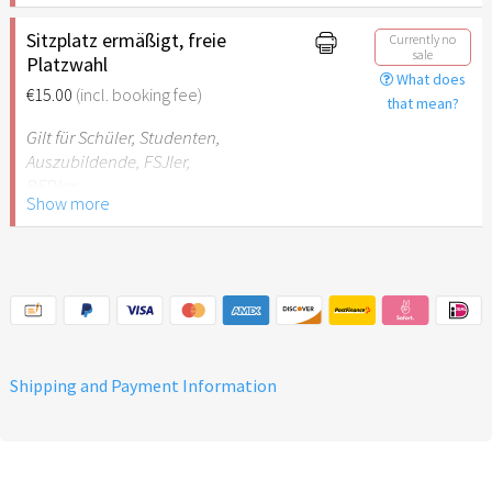
Sitzplatz ermäßigt, freie
Currently no
sale
Platzwahl
What does
€15.00
(incl. booking fee)
that mean?
Gilt für Schüler, Studenten,
Auszubildende, FSJler,
BFDler
Show more
Shipping and Payment Information