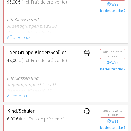
95,00 €
(incl. Frais de pré-vente)
Was
empfehlenswert.
bedeutet das?
Für Klassen und
Jugendgruppen bis zu 30
Personen. Kinder (6-17
Afficher plus
Jahre) oder Schüler mit
Schülerausweis inklusive
erwachsene Begleitperson.
15er Gruppe Kinder/Schüler
aucune vente
en cours
48,00 €
(incl. Frais de pré-vente)
Was
Hinweis: Für Kinder unter 6
bedeutet das?
Jahren ist der Ostergarten
Stuttgart nicht
Für Klassen und
empfehlenswert.
Jugendgruppen bis zu 15
Personen. Kinder (6-17
Afficher plus
Jahre) oder Schüler mit
Schülerausweis inklusive
erwachsene Begleitperson.
Kind/Schüler
aucune vente
en cours
6,00 €
(incl. Frais de pré-vente)
Was
Hinweis: Für Kinder unter 6
bedeutet das?
Jahren ist der Ostergarten