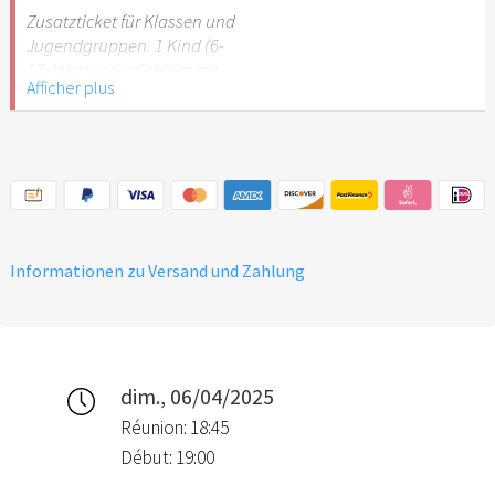
Stuttgart nicht
Zusatzticket für Klassen und
empfehlenswert.
Jugendgruppen. 1 Kind (6-
17 Jahre) oder Schüler mit
Afficher plus
Schülerausweis.
Hinweis: Für Kinder unter 6
Jahren ist der Ostergarten
Stuttgart nicht
empfehlenswert.
Informationen zu Versand und Zahlung
dim., 06/04/2025
Réunion: 18:45
Début: 19:00