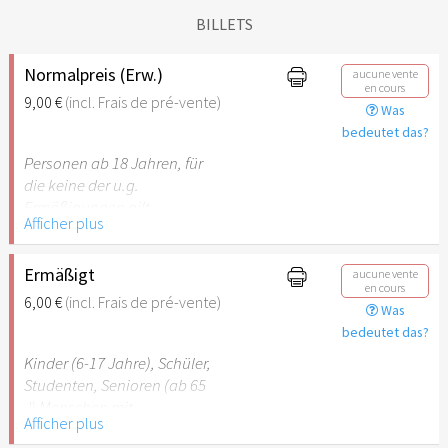
BILLETS
Normalpreis (Erw.)
aucune vente
en cours
9,00 €
(incl. Frais de pré-vente)
Was
bedeutet das?
Personen ab 18 Jahren, für
die keine der u.g.
Ermäßigungen gilt.
Afficher plus
Ermäßigt
aucune vente
en cours
6,00 €
(incl. Frais de pré-vente)
Was
bedeutet das?
Kinder (6-17 Jahre), Schüler,
Studenten, Senioren (ab 65
J) Menschen mit
Afficher plus
Behinderung (ab 50%),