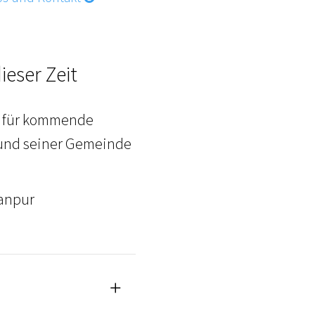
ieser Zeit
el für kommende
r und seiner Gemeinde
ianpur