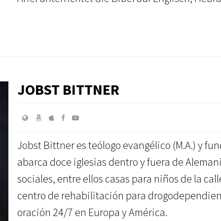
JOBST BITTNER
Jobst Bittner es teólogo evangélico (M.A.) y fu
abarca doce iglesias dentro y fuera de Alemani
sociales, entre ellos casas para niños de la ca
centro de rehabilitación para drogodependient
oración 24/7 en Europa y América.