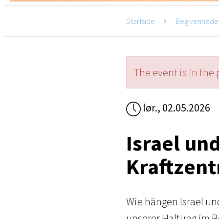
Startside
Begivenhede
The event is in the 
lør., 02.05.2026
Israel und
Kraftzent
Wie hängen Israel u
unserer Haltung im Be