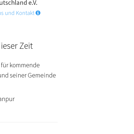
utschland e.V.
os und Kontakt
ieser Zeit
el für kommende
r und seiner Gemeinde
ianpur