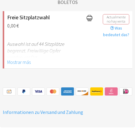
BOLETOS
Freie Sitzplatzwahl
Actualmente
no hay venta
0,00 €
Was
bedeutet das?
Auswahl ist auf 44 Sitzplätze
begrenzt. Freiwillige Opfer
werden vor Ort
Mostrar más
eingesammelt.
Informationen zu Versand und Zahlung