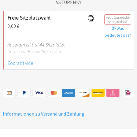
VSTUPENKY
Freie Sitzplatzwahl
v současné době
se neprodává
0,00 €
Was
bedeutet das?
Auswahl ist auf 44 Sitzplätze
begrenzt. Freiwillige Opfer
werden vor Ort
Zobrazit více
eingesammelt.
Informationen zu Versand und Zahlung