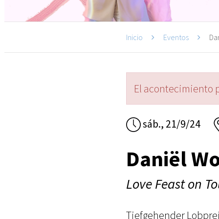
Inicio
Eventos
Dan
El acontecimiento 
sáb., 21/9/24
Daniël Wo
Love Feast on To
Tiefgehender Lobprei