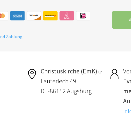
A
und Zahlung
Christuskirche (EmK)
Ver
Lauterlech 49
Ev
DE-86152 Augsburg
me
Au
Inf