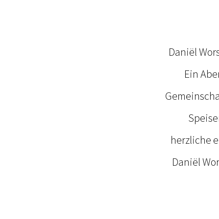
Daniël Wors
Ein Abe
Gemeinschaf
Speisen
herzliche 
Daniël Wor