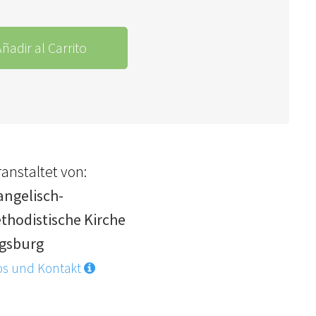
ñadir al Carrito
anstaltet von:
angelisch-
thodistische Kirche
gsburg
os und Kontakt