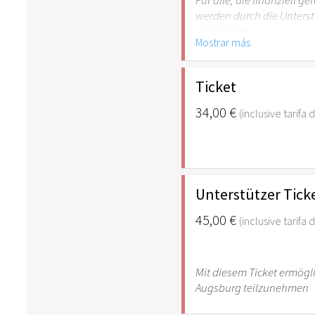
Für alle, die finanziell 
werden durch die Unterst
ermöglicht.
Mostrar más
Gilt für Schüler, Student
mit Behinderungen (Begle
Ticket
34,00 €
(inclusive tarifa
Unterstützer Tick
45,00 €
(inclusive tarifa
Mit diesem Ticket ermögl
Augsburg teilzunehmen