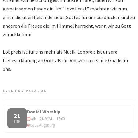
An einer wunderschön geschmückten Tafel, laden wir zum
gemeinsamen Essen ein. Im "Love Feast" möchten wir zum
einen die überfließende Liebe Gottes für uns ausdrücken und zu
anderen die Freude die im Himmel herrscht, wenn wir zu Gott
zurückkehren.
Lobpreis ist für uns mehr als Musik. Lobpreis ist unsere
Liebeserklärung an Gott als ein Antwort auf seine Gnade für
uns.
EVENTOS PASADOS
Daniël Worship
21
sáb., 21/9/24 · 17:00
SEP
86152 Augsburg