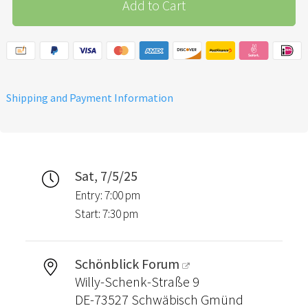
Add to Cart
dazu. (Lege dazu bitte 6
Tickets in den Warenkorb,
ein Ticket wird dir dort dann
als Gutschein wieder
abgezogen.)
Shipping and Payment Information
Sat, 7/5/25
Entry: 7:00 pm
Start: 7:30 pm
Schönblick Forum
Willy-Schenk-Straße 9
DE-73527 Schwäbisch Gmünd