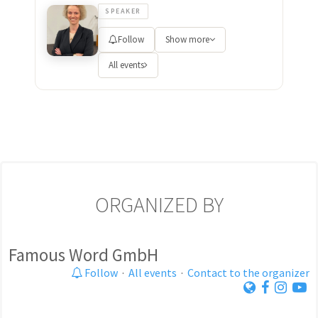
SPEAKER
Follow
Show more
All events
ORGANIZED BY
Famous Word GmbH
Follow
·
All events
·
Contact to the organizer