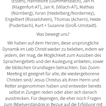
(Essen), Hannelore (Gummersbach), Jan H.
(Klagenfurt-AT), Jan K. (Villach-AT), Mathias
(Nürnberg), Yuran (Heidelberg/Norderney),
Engelbert (Rüsselsheim), Thomas (Achern), Heide
(Puderbach), Kurt + Susanne (Groß-Umstadt).
Was bewegt uns?
Wir haben auf dem Herzen, diese ursprüngliche
Dynamik im Leib Christi wieder zu beleben, indem wir
jedem, der mag, die Möglichkeit zum Ausüben des
Sprachengebets und der Auslegung anbieten, sowie
die biblischen Grundlagen betrachten. Das Zoom-
Meeting ist geeignet für alle, die wiedergeborene
Christen sind/ Jesus Christus als ihren Herrn und
Retter angenommen haben und entweder bereits
selbst in Zungen reden oder aber sich danach
ausstrecken. Für diejenigen, die eher noch Fragen
zum Bibelverständnis in Bezug auf die Erfüllung mit