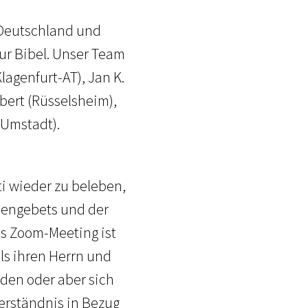
s Deutschland und
ur Bibel. Unser Team
lagenfurt-AT), Jan K.
lbert (Rüsselsheim),
-Umstadt).
i wieder zu beleben,
hengebets und der
as Zoom-Meeting ist
als ihren Herrn und
den oder aber sich
erständnis in Bezug