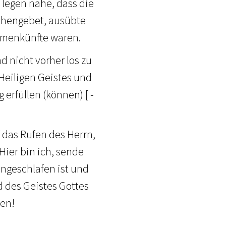
legen nahe, dass die
achengebet, ausübte
mmenkünfte waren.
d nicht vorher los zu
s Heiligen Geistes und
erfüllen (können) [ -
 das Rufen des Herrn,
Hier bin ich, sende
ingeschlafen ist und
d des Geistes Gottes
hen!