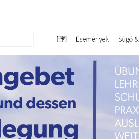
Események
Súgó &