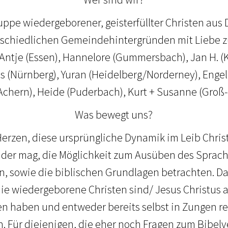
uppe wiedergeborener, geisterfüllter Christen au
rschiedlichen Gemeindehintergründen mit Liebe z
 Antje (Essen), Hannelore (Gummersbach), Jan H. (K
as (Nürnberg), Yuran (Heidelberg/Norderney), Enge
chern), Heide (Puderbach), Kurt + Susanne (Groß
Was bewegt uns?
erzen, diese ursprüngliche Dynamik im Leib Christ
 der mag, die Möglichkeit zum Ausüben des Sprac
, sowie die biblischen Grundlagen betrachten. D
 die wiedergeborene Christen sind/ Jesus Christus 
 haben und entweder bereits selbst in Zungen re
. Für diejenigen, die eher noch Fragen zum Bibelv