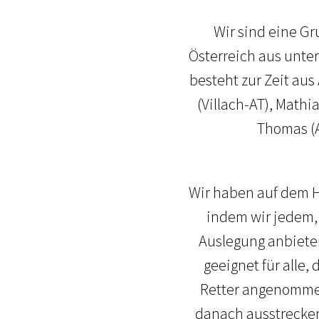
Wir sind eine Gr
Österreich aus unte
besteht zur Zeit aus
(Villach-AT), Mathi
Thomas (A
Wir haben auf dem H
indem wir jedem,
Auslegung anbieten
geeignet für alle,
Retter angenommen
danach ausstrecken