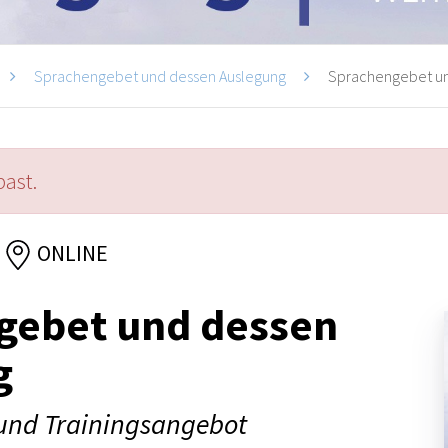
Sprachengebet und dessen Auslegung
Sprachengebet un
past.
ONLINE
gebet und dessen
g
und Trainingsangebot