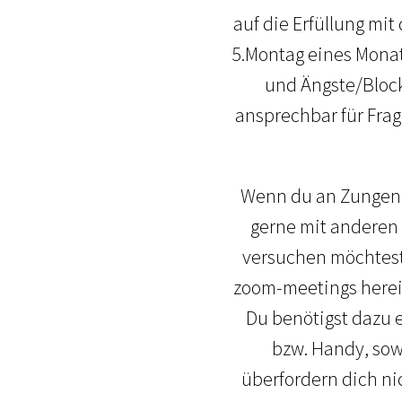
auf die Erfüllung mi
5.Montag eines Monat
und Ängste/Block
ansprechbar für Fra
Wenn du an Zungenre
gerne mit anderen 
versuchen möchtest,
zoom-meetings herein
Du benötigst dazu e
bzw. Handy, sowi
überfordern dich ni