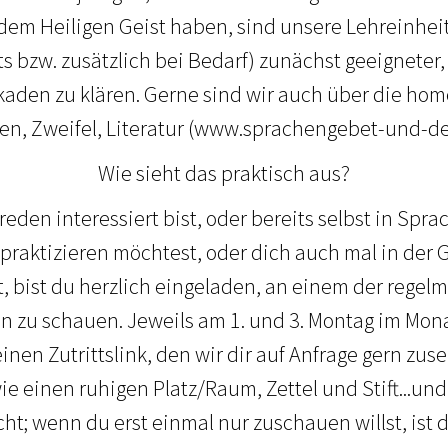
t dem Heiligen Geist haben, sind unsere Lehreinhei
s bzw. zusätzlich bei Bedarf) zunächst geeigneter,
aden zu klären. Gerne sind wir auch über die ho
gen, Zweifel, Literatur (www.sprachengebet-und-de
Wie sieht das praktisch aus?
den interessiert bist, oder bereits selbst in Spra
praktizieren möchtest, oder dich auch mal in der
 bist du herzlich eingeladen, an einem der regel
 zu schauen. Jeweils am 1. und 3. Montag im Mona
inen Zutrittslink, den wir dir auf Anfrage gern zu
e einen ruhigen Platz/Raum, Zettel und Stift...und
cht; wenn du erst einmal nur zuschauen willst, ist 