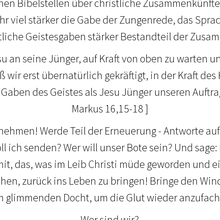
hen Bibelstellen über christliche Zusammenkünfte 
r viel stärker die Gabe der Zungenrede, das Spr
liche Geistesgaben stärker Bestandteil der Zusa
u an seine Jünger, auf Kraft von oben zu warten un
ß wir erst übernatürlich gekräftigt, in der Kraft de
 Gaben des Geistes als Jesu Jünger unseren Auftrag 
Markus 16,15-18 ]
 nehmen! Werde Teil der Erneuerung - Antworte auf
oll ich senden? Wer will unser Bote sein? Und sage: 
f mit, das, was im Leib Christi müde geworden und e
ehen, zurück ins Leben zu bringen! Bringe den Win
 glimmenden Docht, um die Glut wieder anzufac
Wer sind wir?