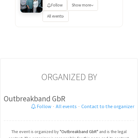
Follow
Show more
All events
ORGANIZED BY
Outbreakband GbR
Follow
·
All events
·
Contact to the organizer
The event is organized by
"Outbreakband GbR"
and is the legal