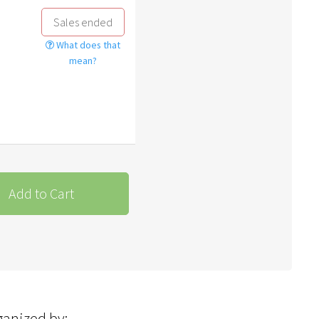
Sales ended
What does that
mean?
Add to Cart
ganized by: