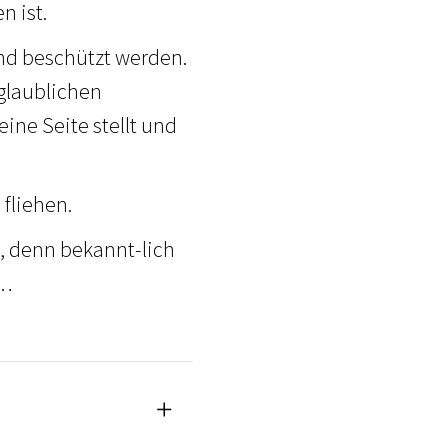
n ist.
nd beschützt werden.
nglaublichen
ine Seite stellt und
.
fliehen.
, denn bekannt-lich
n…