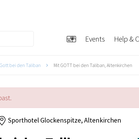
Events
Help & 
 Gott bei den Taliban
Mit GOTT bei den Taliban, Altenkirchen
past.
Sporthotel Glockenspitze, Altenkirchen