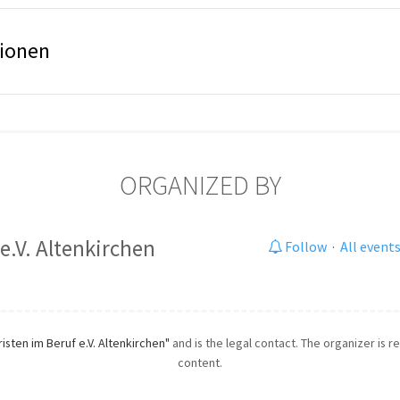
tionen
ORGANIZED BY
e.V. Altenkirchen
Follow
·
All event
risten im Beruf e.V. Altenkirchen"
and is the legal contact. The organizer is r
content.