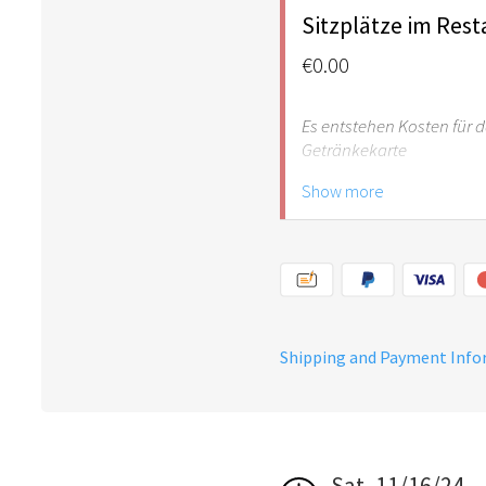
Sitzplätze im Res
€0.00
Es entstehen Kosten für 
Getränkekarte
Show more
Altersbegrenzung für Kind
Buffetkosten 10,00 €
Shipping and Payment Inf
Sat, 11/16/24