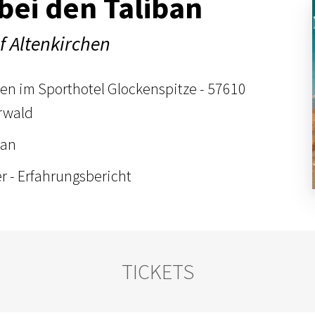
bei den Taliban
f Altenkirchen
en im Sporthotel Glockenspitze - 57610
rwald
ban
r - Erfahrungsbericht
TICKETS