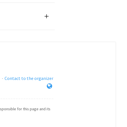
s
·
Contact to the organizer
esponsible for this page and its