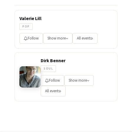
Valerie Lill
POP
Follow
Show more
All events
Dirk Benner
SOUL
Follow
Show more
All events