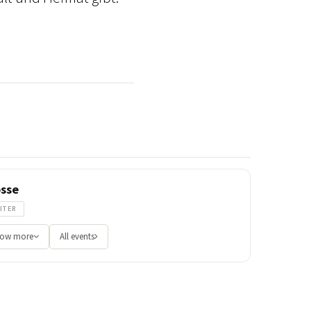
sse
ITER
ow more
All events