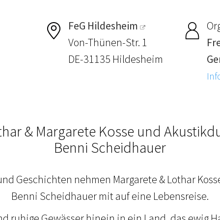
FeG Hildesheim
Or
Von-Thünen-Str. 1
Fr
DE-31135 Hildesheim
Ge
Inf
thar & Margarete Kosse und Akustikd
Benni Scheidhauer
 und Geschichten nehmen Margarete & Lothar Koss
Benni Scheidhauer mit auf eine Lebensreise.
d ruhige Gewässer hinein in ein Land, das ewig Ha