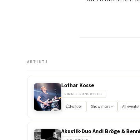
ARTISTS
Lothar Kosse
SINGER-SONGWRITER
Follow
Show more
All events
Akustik-Duo Andi Bröge & Benn
SONGWRITER