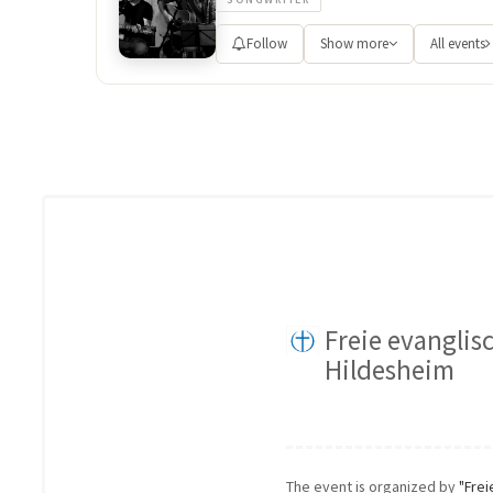
Follow
Show more
All events
Freie evangli
Hildesheim
The event is organized by
"Fre