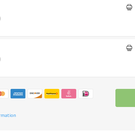
)
)
ormation