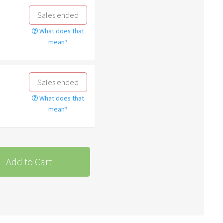
Sales ended
What does that
mean?
Sales ended
What does that
mean?
Add to Cart