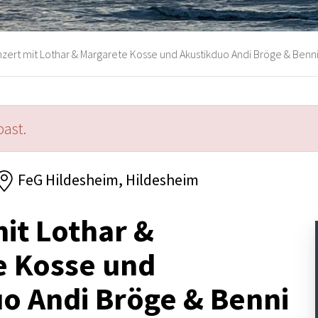
zert mit Lothar & Margarete Kosse und Akustikduo Andi Bröge & Benn
past.
FeG Hildesheim, Hildesheim
it Lothar &
e Kosse und
o Andi Bröge & Benni