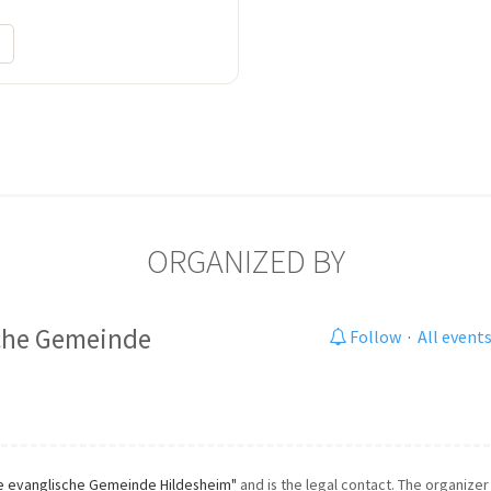
ORGANIZED BY
sche Gemeinde
Follow
·
All event
ie evanglische Gemeinde Hildesheim"
and is the legal contact. The organizer