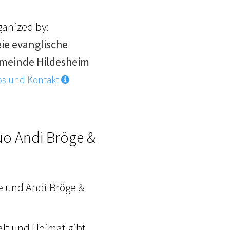
ganized by:
eie evanglische
meinde Hildesheim
os und Kontakt
uo Andi Bröge &
e und Andi Bröge &
lt und Heimat gibt.