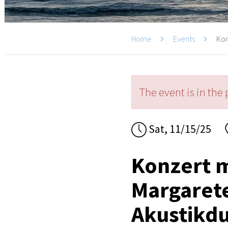
Home
Events
Kon
The event is in the 
Sat, 11/15/25
Konzert m
Margaret
Akustikdu