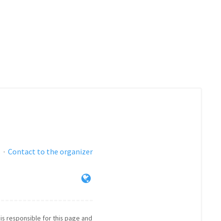
s
·
Contact to the organizer
 is responsible for this page and