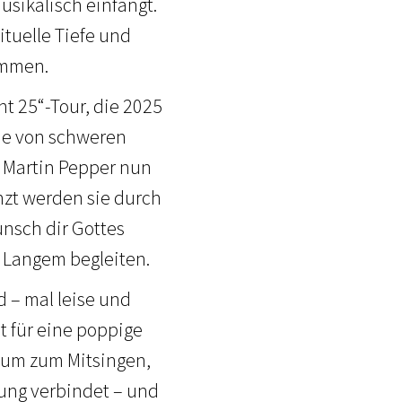
usikalisch einfängt.
ituelle Tiefe und
ammen.
ht 25“-Tour, die 2025
ie von schweren
 Martin Pepper nun
nzt werden sie durch
ünsch dir Gottes
t Langem begleiten.
 – mal leise und
ht für eine poppige
Raum zum Mitsingen,
nung verbindet – und