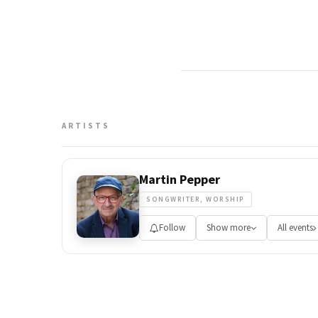
ARTISTS
Martin Pepper
SONGWRITER, WORSHIP
Follow
Show more
All events