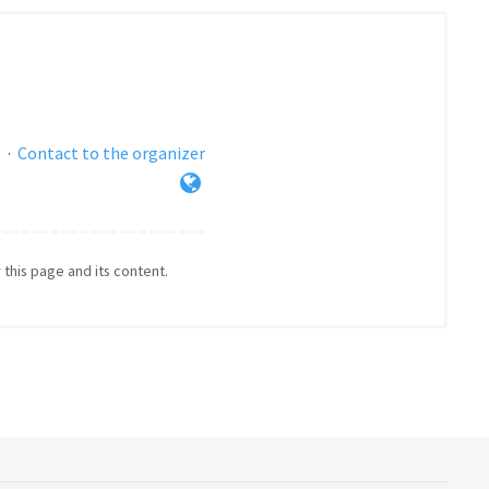
s
·
Contact to the organizer
 this page and its content.