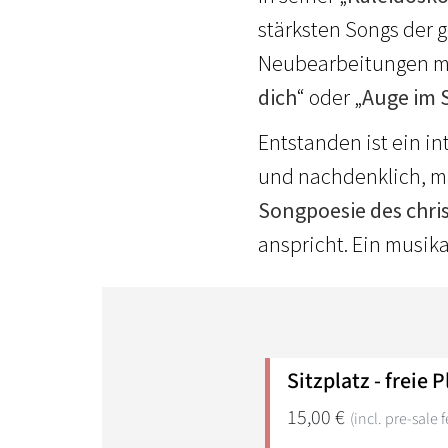
stärksten Songs der 
Neubearbeitungen mit
dich
“ oder „
Auge im 
Entstanden ist ein in
und nachdenklich, ma
Songpoesie des chri
anspricht. Ein musikal