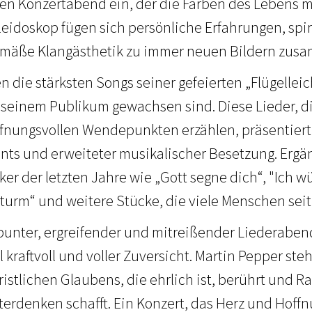
en Konzertabend ein, der die Farben des Lebens m
eidoskop fügen sich persönliche Erfahrungen, spir
emäße Klangästhetik zu immer neuen Bildern zus
n die stärksten Songs seiner gefeierten „Flügelleic
seinem Publikum gewachsen sind. Diese Lieder, d
nungsvollen Wendepunkten erzählen, präsentiert
ts und erweiteter musikalischer Besetzung. Ergä
iker der letzten Jahre wie „Gott segne dich“, "Ich w
turm“ und weitere Stücke, die viele Menschen sei
 bunter, ergreifender und mitreißender Liederabend
kraftvoll und voller Zuversicht. Martin Pepper ste
istlichen Glaubens, die ehrlich ist, berührt und 
erdenken schafft. Ein Konzert, das Herz und Hoff