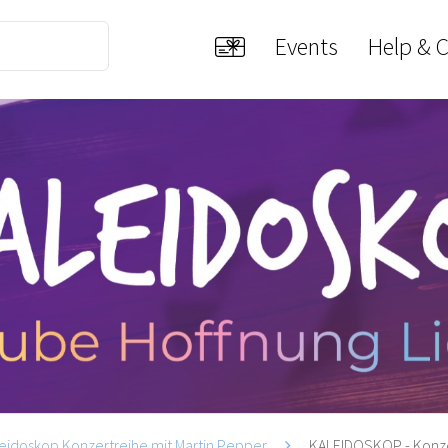
Events
Help & 
eidoskop Konzertreihe mit Martin Pepper
KALEIDOSKOP - Konzert 