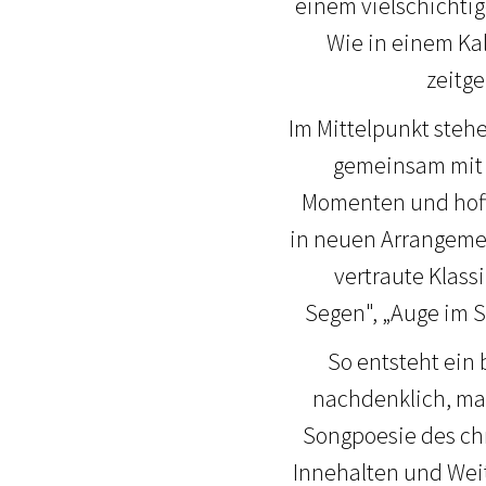
einem vielschichtig
Wie in einem Kal
zeitg
Im Mittelpunkt stehe
gemeinsam mit 
Momenten und hoff
in neuen Arrangemen
vertraute Klass
Segen", „Auge im S
So entsteht ein
nachdenklich, mal 
Songpoesie des chr
Innehalten und Weit