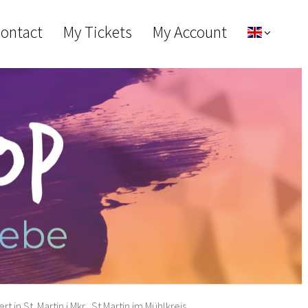
Contact
My Tickets
My Account
in St. Martin i.Mkr., St.Martin im Mühlkreis