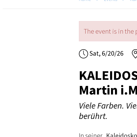
The event is in the 
Sat, 6/20/26
KALEIDOSK
Martin i.
Viele Farben. Vi
berührt.
In seiner „
Kaleidosko