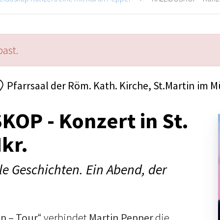
past.
Pfarrsaal der Röm. Kath. Kirche, St.Martin im M
OP - Konzert in St.
Mkr.
ele Geschichten. Ein Abend, der
p – Tour
“ verbindet
Martin Pepper
die