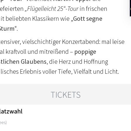
gefeierten
„Flügelleicht 25“-Tour
in frischen
 beliebten Klassikern wie „
Gott segne
Sturm
“.
tensiver, vielschichtiger Konzertabend: mal leise
l kraftvoll und mitreißend –
poppige
stlichen Glaubens
, die Herz und Hoffnung
isches Erlebnis voller Tiefe, Vielfalt und Licht.