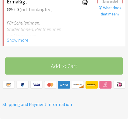
Ermäßigt
Sales ended
What does
€85.00
(incl. booking fee)
that mean?
Für Schülerinnen,
Studentinnen, Rentnerinnen
und Frauen mit
Show more
Behinderung
Add to Cart
Shipping and Payment Information