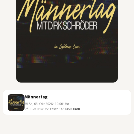
Männertag
📅 Sa, 03. Okt 2026 · 10:00 Uhr
📍 LIGHTHOUSE Essen · 45145
Essen
03
OKT