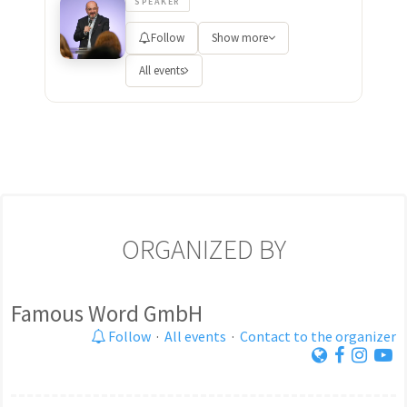
SPEAKER
Follow
Show more
All events
ORGANIZED BY
Famous Word GmbH
Follow
·
All events
·
Contact to the organizer