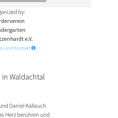
ganized by:
rderverein
ndergarten
tzenhardt e.V.
os und Kontakt
 in Waldachtal
 und Daniel Kallauch
das Herz berühren und