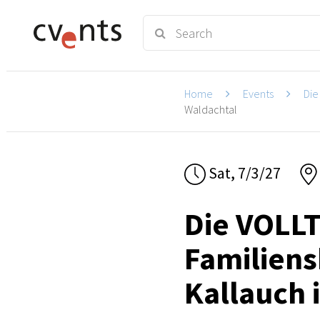
Home
Events
Die
Waldachtal
Sat, 7/3/27
Die VOLL
Familiens
Kallauch 