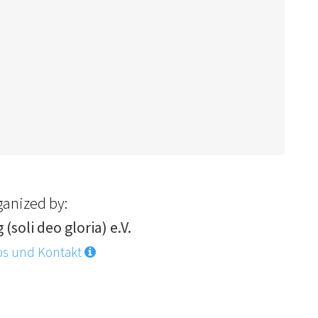
ganized by:
 (soli deo gloria) e.V.
os und Kontakt