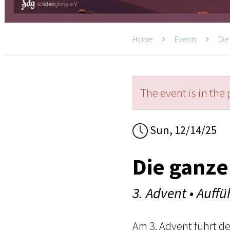
Home
Events
Die
The event is in the 
Sun, 12/14/25
Die ganze
3. Advent • Auff
Am 3. Advent führt d