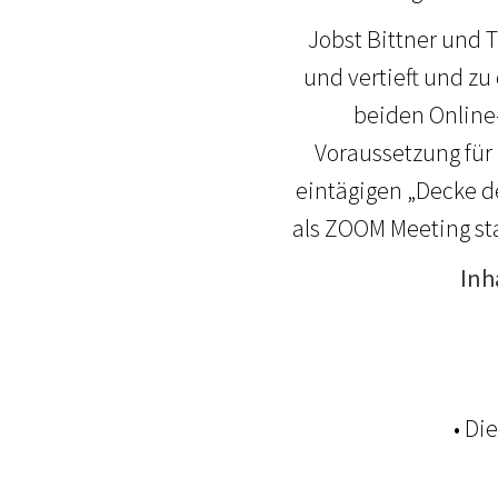
Jobst Bittner und 
und vertieft und z
beiden Online
Voraussetzung für
eintägigen „Decke d
als ZOOM Meeting st
Inh
• Di