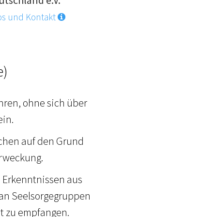
os und Kontakt
e)
hren, ohne sich über
ein.
chen auf den Grund
Erweckung.
n Erkenntnissen aus
, an Seelsorgegruppen
et zu empfangen.