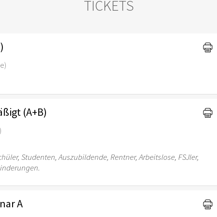
TICKETS
)
ee)
ßigt (A+B)
)
chüler, Studenten, Auszubildende, Rentner, Arbeitslose, FSJler,
hinderungen.
inar A