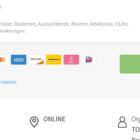
)
chüler, Studenten, Auszubildende, Rentner, Arbeitslose, FSJler,
hinderungen.
ormation
ONLINE
Or
TO
De