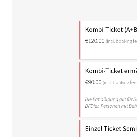
Kombi-Ticket (A+B
€120.00
(incl. booking f
Kombi-Ticket ermä
€90.00
(incl. booking fee
Die Ermäßigung gilt für S
BFDler, Personen mit Be
Einzel Ticket Sem