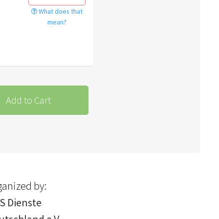
What does that
mean?
Add to Cart
ganized by:
S Dienste
utschland e.V.