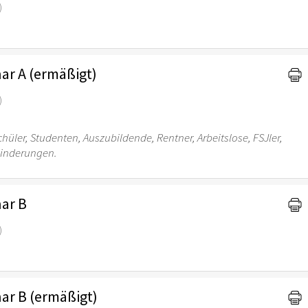
)
ar A (ermäßigt)
)
chüler, Studenten, Auszubildende, Rentner, Arbeitslose, FSJler,
hinderungen.
nar B
)
nar B (ermäßigt)