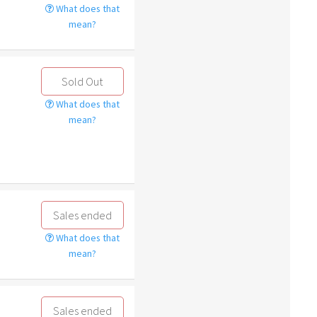
What does that
mean?
Sold Out
What does that
mean?
Sales ended
What does that
mean?
Sales ended