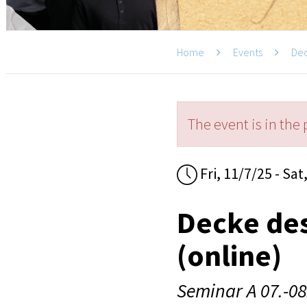
Home
Events
Dec
The event is in the 
Fri, 11/7/25 - Sat
Decke de
(online)
Seminar A 07.-08