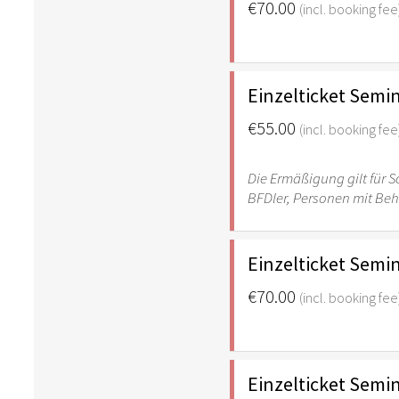
€70.00
(incl. booking fee
Einzelticket Semin
€55.00
(incl. booking fee
Die Ermäßigung gilt für S
BFDler, Personen mit Be
Einzelticket Semi
€70.00
(incl. booking fee
Einzelticket Semi